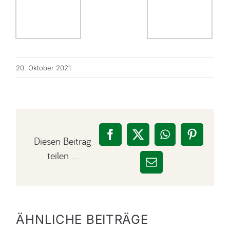
20. Oktober 2021
Facebook
X
WhatsApp
Pinteres
Diesen Beitrag
teilen …
E-
Mail
ÄHNLICHE BEITRÄGE
La